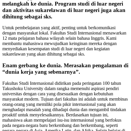
melangkah ke dunia. Program studi di luar negeri
dan aktivitas sukarelawan di luar negeri juga akan
dihitung sebagai sks.
Untuk pembelajaran yang aktif, penting untuk berkomunikasi
dengan masyarakat lokal. Fakultas Studi Internasional menawarkan
12 mata pelajaran bahasa wilayah selain bahasa Inggris. Kami
membantu mahasiswa mewujudkan keinginan mereka dengan
menyediakan kesempatan studi di luar negeri dan kegiatan
sukarelawan yang akan dihitung sebagai sks.
Enam gerbang ke dunia. Merasakan pengalaman di
“dunia kerja yang sebenarnya”.
Fakultas Studi Internasional didirikan pada peringatan 100 tahun
Takushoku University dalam rangka memenuhi aspirasi pendiri
universitas dengan cara yang disesuaikan dengan kebutuhan
masyarakat modern. Tujuan dari fakultas ini adalah untuk membinas
orang-orang yang memiliki pola pikir internasional yang akan
menghadapi masalah yang dihadapi dunia dan mengambil tindakan
proaktif untuk menyelesaikannya. Berdasarkan tujuan ini,
mahasiswa akan mempelajari isu-isu internasional yang berfokus
pada negara-negara baru berkembang dan berkembang, seperti
negara-negara di Asia, Amerika Latin, dan Afrika. Selain belajar di