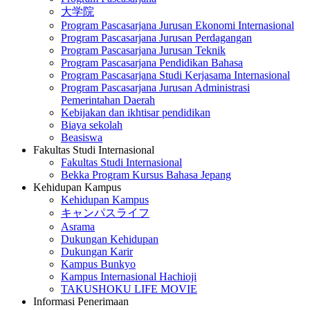
大学院
Program Pascasarjana Jurusan Ekonomi Internasional
Program Pascasarjana Jurusan Perdagangan
Program Pascasarjana Jurusan Teknik
Program Pascasarjana Pendidikan Bahasa
Program Pascasarjana Studi Kerjasama Internasional
Program Pascasarjana Jurusan Administrasi
Pemerintahan Daerah
Kebijakan dan ikhtisar pendidikan
Biaya sekolah
Beasiswa
Fakultas Studi Internasional
Fakultas Studi Internasional
Bekka Program Kursus Bahasa Jepang
Kehidupan Kampus
Kehidupan Kampus
キャンパスライフ
Asrama
Dukungan Kehidupan
Dukungan Karir
Kampus Bunkyo
Kampus Internasional Hachioji
TAKUSHOKU LIFE MOVIE
Informasi Penerimaan