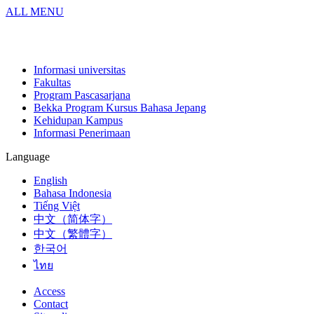
ALL MENU
Informasi universitas
Fakultas
Program Pascasarjana
Bekka Program Kursus Bahasa Jepang
Kehidupan Kampus
Informasi Penerimaan
Language
English
Bahasa Indonesia
Tiếng Việt
中文（简体字）
中文（繁體字）
한국어
ไทย
Access
Contact